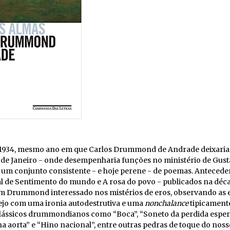
1934, mesmo ano em que Carlos Drummond de Andrade deixaria
o de Janeiro - onde desempenharia funções no ministério de Gus
 um conjunto consistente - e hoje perene - de poemas. Antecede
ial de Sentimento do mundo e A rosa do povo - publicados na décad
um Drummond interessado nos mistérios de eros, observando as
ejo com uma ironia autodestrutiva e uma
nonchalance
tipicament
clássicos drummondianos como “Boca”, “Soneto da perdida esper
a aorta” e “Hino nacional”, entre outras pedras de toque do no