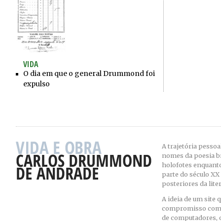
VIDA
O dia em que o general Drummond foi
expulso
A trajetória pesso
nomes da poesia b
holofotes enquanto 
parte do século XX
posteriores da lite
A ideia de um site 
compromisso com as
de computadores, 