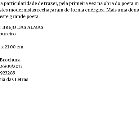
a particularidade de trazer, pela primeira vez na obra do poeta m
ostes modernistas rechaçaram de forma enérgica. Mais uma demo
deste grande poeta.
l
: BREJO DAS ALMAS
loureiro
0 x 21.00 cm
: Brochura
 26/09/2013
5923285
ia das Letras