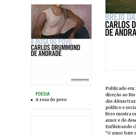
Publicado em 
POESIA
direção ao Ri
A rosa do povo
das Almas
traz
político e soc
livro mostra 
amor e do des
Enfileirando 
“O amor bate n