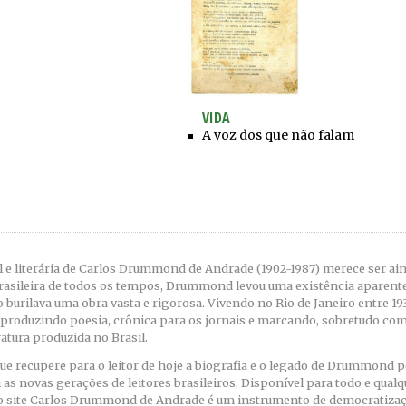
VIDA
A voz dos que não falam
al e literária de Carlos Drummond de Andrade (1902-1987) merece ser a
rasileira de todos os tempos, Drummond levou uma existência aparent
burilava uma obra vasta e rigorosa. Vivendo no Rio de Janeiro entre 193
 produzindo poesia, crônica para os jornais e marcando, sobretudo com
ratura produzida no Brasil.
que recupere para o leitor de hoje a biografia e o legado de Drummond p
 novas gerações de leitores brasileiros. Disponível para todo e qualq
o site Carlos Drummond de Andrade é um instrumento de democratizaç