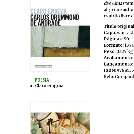
das Almas
tem 
algo que as h
espírito livre 
Título origina
Capa
: warrak
Páginas
: 80
Formato
: 13.7
Peso
: 0.127 kg
Acabamento
Lançamento
:
ISBN
: 978853
Selo
: Companh
POESIA
Claro enigma