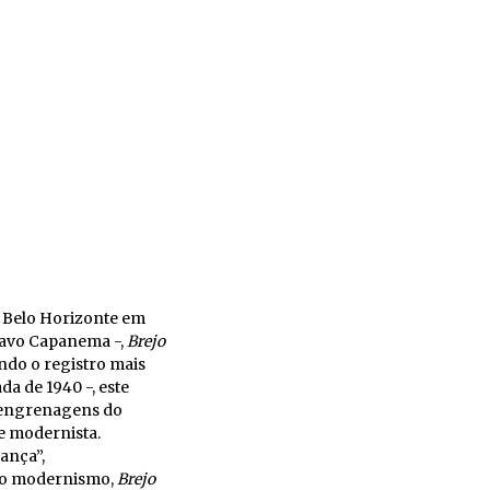
 Belo Horizonte em
tavo Capanema -,
Brejo
ndo o registro mais
a de 1940 -, este
 engrenagens do
e modernista.
ança”,
sso modernismo,
Brejo