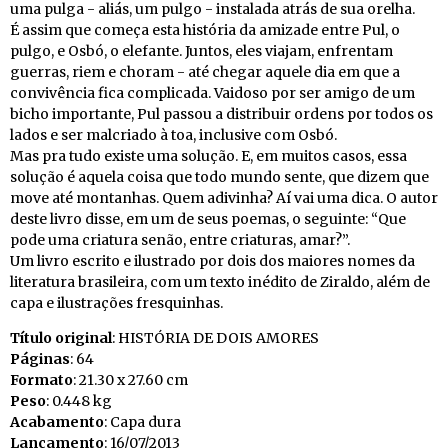
uma pulga - aliás, um pulgo - instalada atrás de sua orelha.
É assim que começa esta história da amizade entre Pul, o
pulgo, e Osbó, o elefante. Juntos, eles viajam, enfrentam
guerras, riem e choram - até chegar aquele dia em que a
convivência fica complicada. Vaidoso por ser amigo de um
bicho importante, Pul passou a distribuir ordens por todos os
lados e ser malcriado à toa, inclusive com Osbó.
Mas pra tudo existe uma solução. E, em muitos casos, essa
solução é aquela coisa que todo mundo sente, que dizem que
move até montanhas. Quem adivinha? Aí vai uma dica. O autor
deste livro disse, em um de seus poemas, o seguinte: “Que
pode uma criatura senão, entre criaturas, amar?”.
Um livro escrito e ilustrado por dois dos maiores nomes da
literatura brasileira, com um texto inédito de Ziraldo, além de
capa e ilustrações fresquinhas.
Título original
: HISTÓRIA DE DOIS AMORES
Páginas
: 64
Formato
: 21.30 x 27.60 cm
Peso
: 0.448 kg
Acabamento
: Capa dura
Lançamento
: 16/07/2013