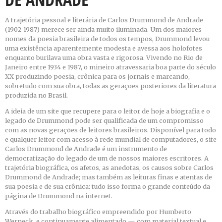
A trajetória pessoal e literária de Carlos Drummond de Andrade
(1902-1987) merece ser ainda muito iluminada. Um dos maiores
nomes da poesia brasileira de todos os tempos, Drummond levou
uma existência aparentemente modesta e avessa aos holofotes
enquanto burilava uma obra vasta e rigorosa. Vivendo no Rio de
Janeiro entre 1934 e 1987, o mineiro atravessaria boa parte do século
XX produzindo poesia, crônica para os jornais e marcando,
sobretudo com sua obra, todas as gerações posteriores da literatura
produzida no Brasil.
A ideia de um site que recupere para o leitor de hoje a biografia e o
legado de Drummond pode ser qualificada de um compromisso
com as novas gerações de leitores brasileiros. Disponível para todo
e qualquer leitor com acesso à rede mundial de computadores, o site
Carlos Drummond de Andrade é um instrumento de
democratização do legado de um de nossos maiores escritores. A
trajetória biográfica, os afetos, as anedotas, os causos sobre Carlos
Drummond de Andrade; mas também as leituras finas e atentas de
sua poesia e de sua crônica: tudo isso forma o grande conteúdo da
página de Drummond na internet.
Através do trabalho biográfico empreendido por Humberto
Werneck, e continuamente alimentado — com material textual e