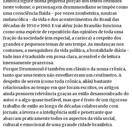
Embora figure numa pequena porção dos textos reunidos
neste volume, o personagem drummondiano se impõe como
uma consciência fluida - por vezes zombeteira, noutras
melancólica - da vida e dos acontecimentos do Brasil das
décadas de 1950 e 1960. E vai além: João Brandão funciona
como uma espécie de repositório das opiniões de toda uma
fração da sociedade (em especial, a carioca) a respeito dos
grandes e pequenos temas de seu tempo. As mudanças nos
costumes, a mesquinhez da vida política, a brutalidade diária -
tudo isso é traduzido em prosa clara, acessível e de leitura
imensamente prazerosa.
Porque Drummond é também um clássico da nossa crônica,
tanto que seus textos não envelheceram um centímetro. A
despeito de serem (como toda crônica, aliás) bastante
relacionados ao tempo em que foram escritos, os artigos
ainda possuem relevância graças ao estilo desassombrado do
autor e a algo quase inefável, mas que é fruto de um rigoroso
trabalho de estilo ao longo de décadas colaborando com
jornais: a leveza e a inteligência sutil e penetrante que
abarcam praticamente todos os aspectos da vida social,
cultural e emocional de uma grande cidade brasileira.