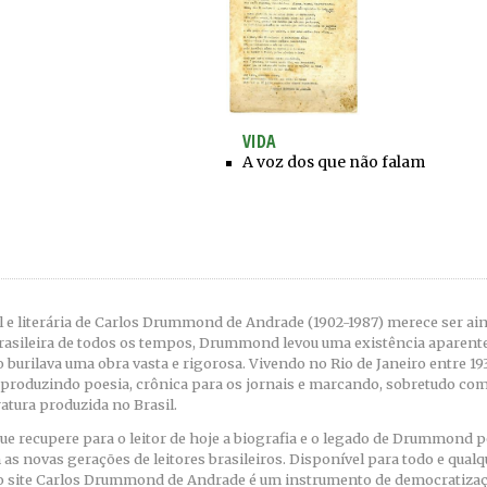
VIDA
A voz dos que não falam
al e literária de Carlos Drummond de Andrade (1902-1987) merece ser a
rasileira de todos os tempos, Drummond levou uma existência aparent
burilava uma obra vasta e rigorosa. Vivendo no Rio de Janeiro entre 193
 produzindo poesia, crônica para os jornais e marcando, sobretudo com
ratura produzida no Brasil.
que recupere para o leitor de hoje a biografia e o legado de Drummond p
 novas gerações de leitores brasileiros. Disponível para todo e qualq
o site Carlos Drummond de Andrade é um instrumento de democratizaç