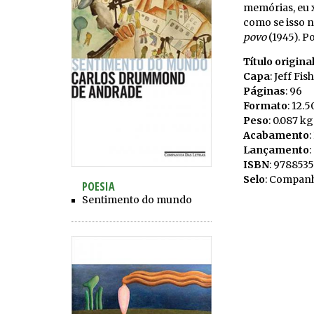
memórias, eu x
como se isso n
povo
(1945). Po
Título origina
Capa
: Jeff Fis
Páginas
: 96
Formato
: 12.
Peso
: 0.087 kg
Acabamento
Lançamento
:
ISBN
: 978853
Selo
: Companh
POESIA
Sentimento do mundo