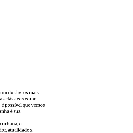
 um dos livros mais
mas clássicos como
é possível que versos
manha é sua
a urbana, o
or, atualidade x