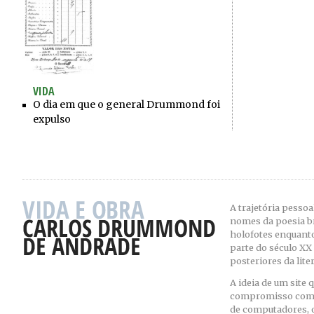
VIDA
O dia em que o general Drummond foi
expulso
A trajetória pesso
nomes da poesia b
holofotes enquanto 
parte do século XX
posteriores da lite
A ideia de um site 
compromisso com as
de computadores, 